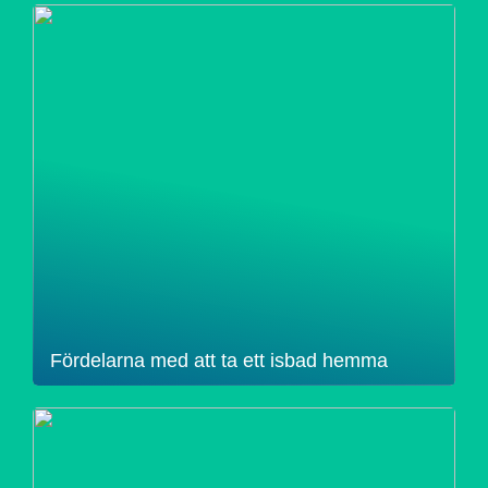
Fördelarna med att ta ett isbad hemma