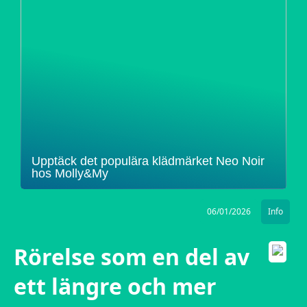
Upptäck det populära klädmärket Neo Noir
hos Molly&My
06/01/2026
Info
Rörelse som en del av
ett längre och mer