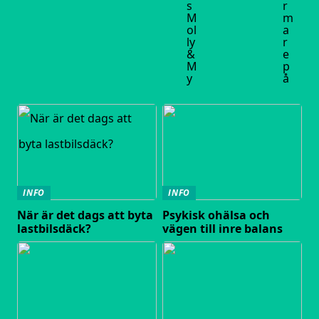
s
r
M
m
ol
a
ly
r
&
e
M
p
y
å
INFO
INFO
När är det dags att byta
Psykisk ohälsa och
lastbilsdäck?
vägen till inre balans