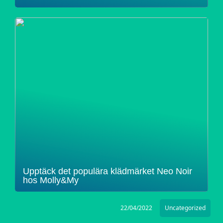
Upptäck det populära klädmärket Neo Noir
hos Molly&My
22/04/2022
Uncategorized