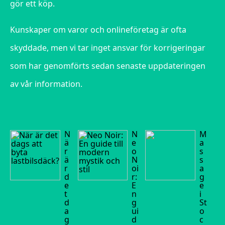
gör ett köp.
Kunskaper om varor och onlineföretag är ofta
skyddade, men vi tar inget ansvar för korrigeringar
som har genomförts sedan senaste uppdateringen
av vår information.
N
N
M
ä
e
a
r
o
s
ä
N
s
r
oi
a
d
r:
g
e
E
e
t
n
i
d
g
St
a
ui
o
g
d
c