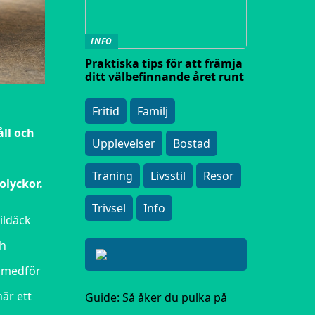
INFO
Praktiska tips för att främja
ditt välbefinnande året runt
Fritid
Familj
åll och
Upplevelser
Bostad
Träning
Livsstil
Resor
olyckor.
Trivsel
Info
ildäck
ch
e medför
är ett
Guide: Så åker du pulka på