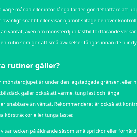
a varje månad eller inför långa färder, gör det lättare att u
t ovanligt snabbt eller visar ojämnt slitage behöver kontrol
e än väntat, även om mönsterdjup lastbil fortfarande verkar
en rutin som gör att små avvikelser fångas innan de blir dy
a rutiner gäller?
när mönsterdjupet är under den lagstadgade gränsen, eller n
bilsdäck gäller också att värme, tung last och långa
er snabbare än väntat. Rekommenderat är också att kontro
a körsträckor eller tunga laster.
isar tecken på åldrande såsom små sprickor eller förhård