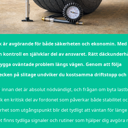
däck är avgörande för både säkerheten och ekonomin. Med
n kontroll en självklar del av ansvaret. Rätt däckunderh
ygga oväntade problem längs vägen. Genom att följa
tecken på slitage undviker du kostsamma driftstopp och 
k
innan det är absolut nödvändigt, och frågan om byta lastb
ck en kritisk del av fordonet som påverkar både stabilitet o
erhet som utgångspunkt blir det tydligt att väntan för läng
finns tydliga signaler och rutiner som hjälper dig avgöra n