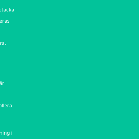
pptäcka
leras
ra.
är
llera
ning i