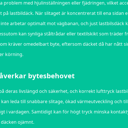
 problem med hjulinställningen eller fjädringen, vilket acc
å lastbildäck. När slitaget är koncentrerat till ena sidan e
t inte arbetar optimalt mot vägbanan, och just lastbilsdäck 
essutom kan synliga ståltrådar eller textilskikt som träder 
om kräver omedelbart byte, eftersom däcket då har nått si
er körning.
påverkar bytesbehovet
på deras livslängd och säkerhet, och korrekt lufttryck lastbi
kan leda till snabbare slitage, ökad värmeutveckling och till
tigt i vardagen. Samtidigt kan för högt tryck minska kontak
r däcken ojämnt.