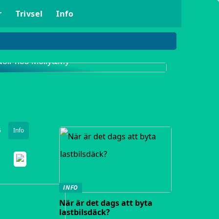
r
Trivsel
Info
Upptäck det populära klädmärket Neo
Noir hos Molly&My
6
Info
INFO
När är det dags att byta
lastbilsdäck?