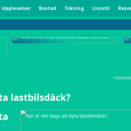
Upplevelser
Bostad
Träning
Livsstil
Reso
Fördelarna med att ta ett isbad hemma
15/06/202
ta lastbilsdäck?
ta