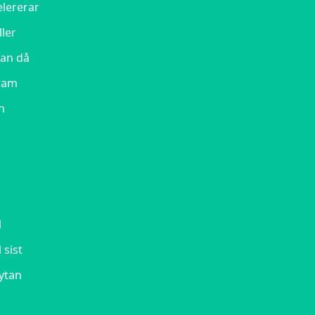
elererar
ller
kan då
fram
n
l
 sist
tytan