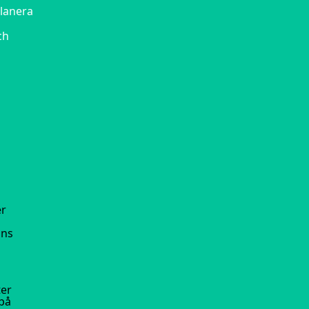
planera
ch
er
ans
ter
 på