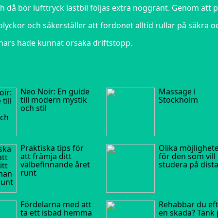
h då bör lufttryck lastbil följas extra noggrant. Genom att 
 olyckor och säkerställer att fordonet alltid rullar på säkra o
annars hade kunnat orsaka driftstopp.
Neo Noir: En guide
Massage i
till modern mystik
Stockholm
och stil
Praktiska tips för
Olika möjlighet
att främja ditt
för den som vill
välbefinnande året
studera på dist
runt
Fördelarna med att
Rehabbar du ef
ta ett isbad hemma
en skada? Tänk