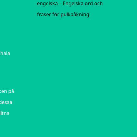
engelska – Engelska ord och
fraser för pulkaåkning
 hala
ken på
dessa
litna