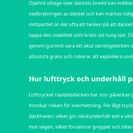
Ojämnt slitage över däckets bredd kan indikera
nedbrytningen av däcket och kan märkas tidigt p
mittpartiet är det ofta ett tecken på att däcke
tappa den stabilitet som krävs vid tung last. D
genom gummit vara ett akut varningstecken s
absoluta gräns och riskerar att explodera und
Hur lufttryck och underhåll 
Lufttrycket i lastbilsdäcken har stor påverkan 
minskar risken för överhettning. För lågt tryck 
däckhaveri, vilket gör däckunderhåll extra vik
mot vägen, vilket försämrar greppet och slite