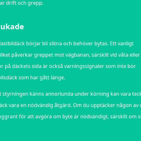
ar drift och grepp.
brukade
 lastbildäck börjar bli slitna och behöver bytas. Ett vanligt
lket påverkar greppet mot vägbanan, särskilt vid våta eller
or på däckets sida är också varningssignaler som inte bör
bilsdäck som har gått länge.
 att styrningen känns annorlunda under körning kan vara tec
däck vara en nödvändig åtgärd. Om du upptäcker någon av 
oggrant för att avgöra om byte är nödvändigt, särskilt om s