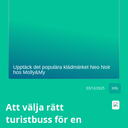
Upptäck det populära klädmärket Neo Noir
hos Molly&My
03/12/2025
Info
Att välja rätt
turistbuss för en