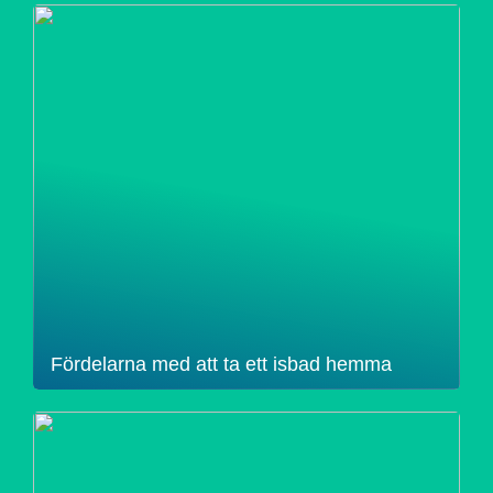
Fördelarna med att ta ett isbad hemma