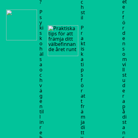
et
?
c
e
h
P
r
st
s
f
il
y
ö
ki
P
r
s
r
d
k
a
e
o
kt
n
h
is
s
äl
k
o
s
a
m
a
ti
vi
o
p
ll
c
s
st
h
f
u
v
ö
d
ä
r
e
g
at
r
e
t
a
n
fr
p
til
ä
å
l
m
di
in
ja
st
r
di
a
e
tt
n
b
v
s