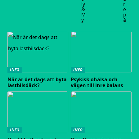
ly
r
&
e
M
p
y
å
INFO
INFO
När är det dags att byta
Psykisk ohälsa och
lastbilsdäck?
vägen till inre balans
INFO
INFO