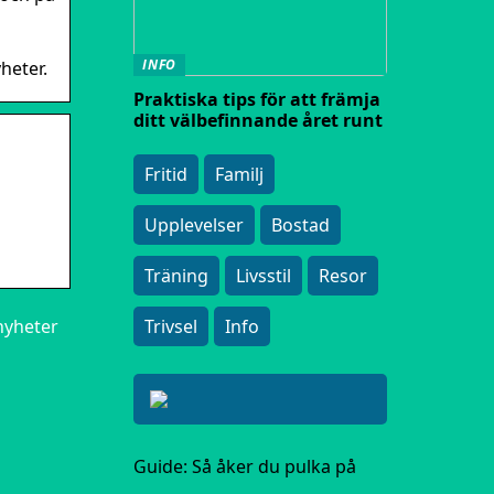
INFO
heter.
Praktiska tips för att främja
ditt välbefinnande året runt
Fritid
Familj
Upplevelser
Bostad
Träning
Livsstil
Resor
 nyheter
Trivsel
Info
Guide: Så åker du pulka på