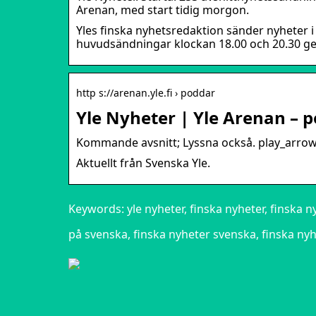
Arenan, med start tidig morgon.
Yles finska nyhetsredaktion sänder nyheter i
huvudsändningar klockan 18.00 och 20.30 ger 
http s://arenan.yle.fi › poddar
Yle Nyheter | Yle Arenan – 
Kommande avsnitt; Lyssna också. play_arrow.
Aktuellt från Svenska Yle.
Keywords: yle nyheter, finska nyheter, finska n
på svenska, finska nyheter svenska, finska nyh