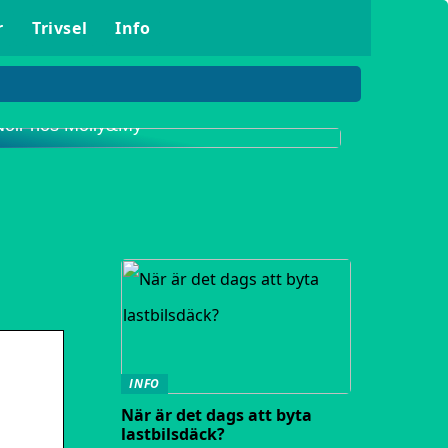
r
Trivsel
Info
Upptäck det populära klädmärket Neo
Noir hos Molly&My
INFO
När är det dags att byta
lastbilsdäck?