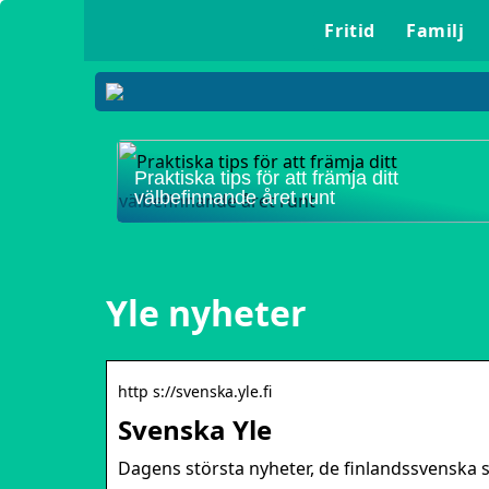
Fritid
Familj
Praktiska tips för att främja ditt
välbefinnande året runt
Yle nyheter
http s://svenska.yle.fi
Svenska Yle
Dagens största nyheter, de finlandssvenska