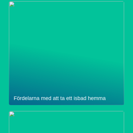
Fördelarna med att ta ett isbad hemma