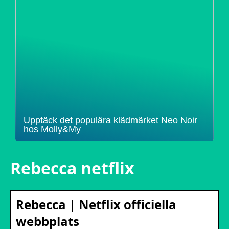
Upptäck det populära klädmärket Neo Noir
hos Molly&My
Rebecca netflix
Rebecca | Netflix officiella
webbplats