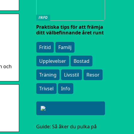
INFO
Praktiska tips för att främja
ditt välbefinnande året runt
Fritid
Familj
Upplevelser
Bostad
n och
Träning
Livsstil
Resor
Trivsel
Info
Guide: Så åker du pulka på