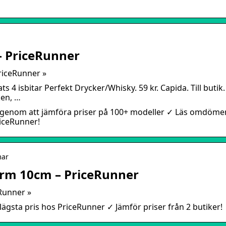
 – PriceRunner
riceRunner »
s 4 isbitar Perfekt Drycker/Whisky. 59 kr. Capida. Till butik.
ken, …
r genom att jämföra priser på 100+ modeller ✓ Läs omdöme
riceRunner!
mar
form 10cm – PriceRunner
eRunner »
lägsta pris hos PriceRunner ✓ Jämför priser från 2 butiker!