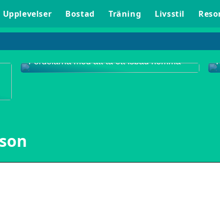
Upplevelser
Bostad
Träning
Livsstil
Reso
Fördelarna med att ta ett isbad hemma
lson