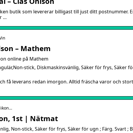
tål – Clas Ohlson
lken butik som levererar billigast till just ditt postnummer. 
r …
Vin
Ohlson – Mathem
hlson online på Mathem
gulär,Non-stick, Diskmaskinsvänlig, Säker för frys, Säker fö
och få leverans redan imorgon. Alltid fräscha varor och stor
ilikon…
son, 1st | Nätmat
lig, Non-stick, Säker för frys, Säker för ugn ; Färg. Svart ; 