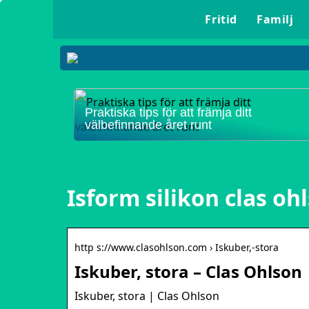
Fritid
Familj
Praktiska tips för att främja ditt
välbefinnande året runt
Isform silikon clas oh
http s://www.clasohlson.com › Iskuber,-stora
Iskuber, stora – Clas Ohlson
Iskuber, stora | Clas Ohlson