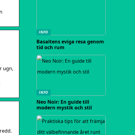
En
INFO
Basaltens eviga resa genom
tid och rum
r ugn,
t
INFO
Neo Noir: En guide till
modern mystik och stil
Bredd.