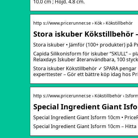
10.0 cm ; Höjd. 4.8 cm.
http s://www.pricerunner.se › Kök › Kökstillbehör
Stora iskuber Kökstillbehör
Stora iskuber • Jämför (100+ produkter) på P
Capida Silikonisform för iskuber “SKULL” – plat
Relaxdays Iskuber återanvändbara, 100 styc
Stora iskuber Kökstillbehör ✓ SPARA penga
experttester – Gör ett bättre köp idag hos P
http s://www.pricerunner.se › Kökstillbehör › Isfor
Special Ingredient Giant Is
Special Ingredient Giant Isform 10cm • Pric
Special Ingredient Giant Isform 10cm – Hitta 