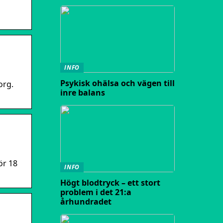
INFO
Psykisk ohälsa och vägen till
org.
inre balans
ör 18
INFO
Högt blodtryck – ett stort
problem i det 21:a
århundradet