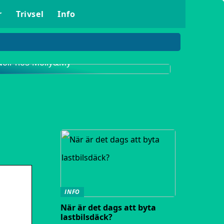
r
Trivsel
Info
Upptäck det populära klädmärket Neo
Noir hos Molly&My
INFO
När är det dags att byta
lastbilsdäck?