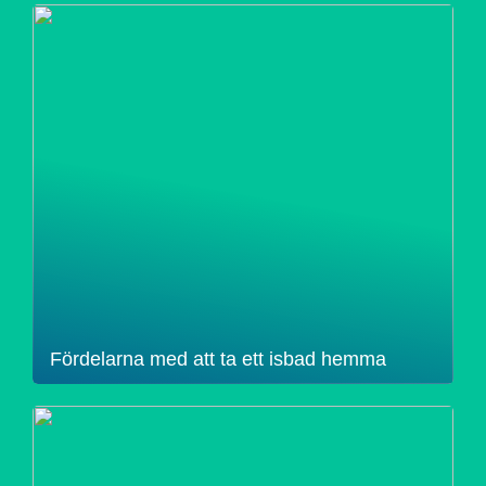
Fördelarna med att ta ett isbad hemma