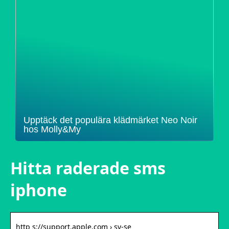
Upptäck det populära klädmärket Neo Noir
hos Molly&My
Hitta raderade sms
iphone
http s://support.apple.com › sv-se