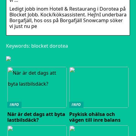
Ledigt jobb inom Hotell & Restaurang i Dorotea på
Blocket Jobb. Kock/köksassistent. Hej!nI underbara
Borgafjäll, hos oss på Borgafjäll Snowcamp söker
vi just nu pe
Keywords: blocket dorotea
INFO
INFO
När är det dags att byta
Psykisk ohälsa och
lastbilsdäck?
vägen till inre balans