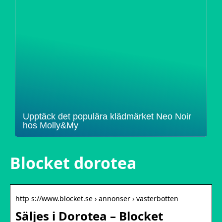
Upptäck det populära klädmärket Neo Noir
hos Molly&My
Blocket dorotea
http s://www.blocket.se › annonser › vasterbotten
Säljes i Dorotea – Blocket