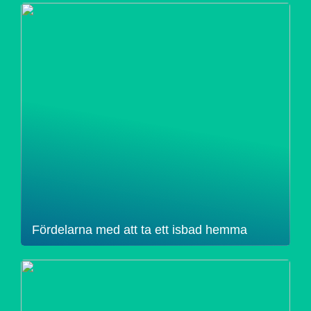
Fördelarna med att ta ett isbad hemma